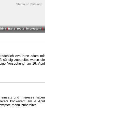
Startseite
|
Sitemap
abina
|
franz
|
route
|
impressum
|
tatsächlich eva ihren adam mit
ft sündig zubereitet waren die
ige Versuchung' am 16. April
 einsatz und interesse haben
herers kockevent am 9. April
hwipste menü' zubereitet.