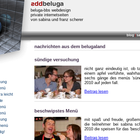
beluga-bbs webdesign
private internetseiten
von sabina und franz scherer
blog
|
s
nachrichten aus dem belugaland
sündige versuchung
nicht ganz eindeutig ist, ob 
einem apfel verführte, wahrha
sechs gänge des menüs 'sünd
hung
2010 auf jeden fall.
Menü
Beitrag lesen
ra leicht
te
menü
beschwipstes Menü
menü
mit spaß und freude, großem
hung
die teilnehmer bei sabina sc
smenü
2010 die speisen für das 'besc
tig!
Beitrag lesen