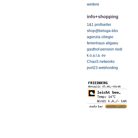
weitere
info+shopping
1&1 profiseller
shop@beluga-bbs
agenzia ciliegio
ferienhaus allgaeu
gasthof-pension riedl
k.o.a.l.a. ev
ChaoS networks
port23 webhosting